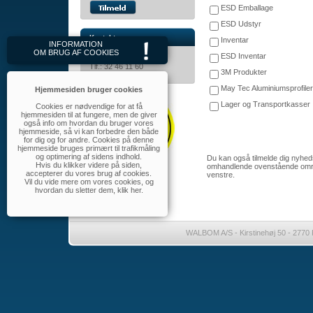
ESD Emballage
ESD Udstyr
Kontakt
Inventar
INFORMATION
OM BRUG AF COOKIES
ESD Inventar
WALBOM A/S
Tlf.: 32 46 11 60
3M Produkter
walbom@walbom.dk
May Tec Aluminiumsprofiler
Hjemmesiden bruger cookies
Lager og Transportkasser
Cookies er nødvendige for at få
hjemmesiden til at fungere, men de giver
også info om hvordan du bruger vores
hjemmeside, så vi kan forbedre den både
for dig og for andre. Cookies på denne
hjemmeside bruges primært til trafikmåling
og optimering af sidens indhold.
Du kan også tilmelde dig nyh
Hvis du klikker videre på siden,
omhandlende ovenstående område
accepterer du vores brug af cookies.
venstre.
Vil du vide mere om vores cookies, og
hvordan du sletter dem,
klik her
.
WALBOM A/S - Kirstinehøj 50 - 2770 K