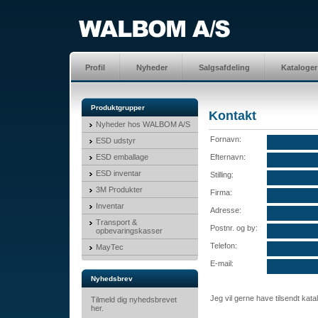
Profil
Nyheder
Salgsafdeling
Kataloger
Produktgrupper
Kontakt
Nyheder hos WALBOM A/S
Fornavn:
ESD udstyr
ESD emballage
Efternavn:
ESD inventar
Stilling:
3M Produkter
Firma:
Inventar
Adresse:
Transport &
Postnr. og by:
opbevaringskasser
Telefon:
MayTec
E-mail:
Nyhedsbrev
Jeg vil gerne have tilsendt kat
Tilmeld dig nyhedsbrevet
her.