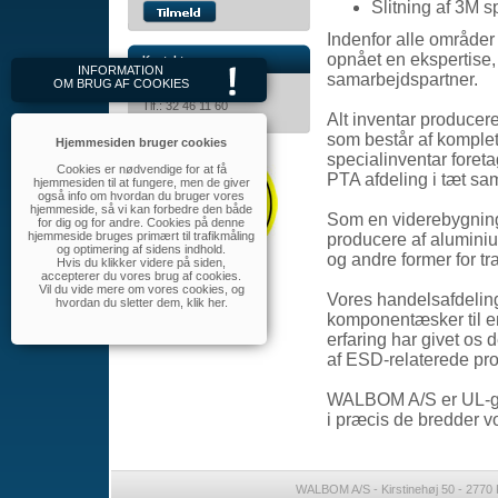
Slitning af 3M s
Indenfor alle område
opnået en ekspertise, 
Kontakt
INFORMATION
samarbejdspartner.
OM BRUG AF COOKIES
WALBOM A/S
Tlf.: 32 46 11 60
Alt inventar producere
walbom@walbom.dk
som består af komplett
Hjemmesiden bruger cookies
specialinventar foret
Cookies er nødvendige for at få
PTA afdeling i tæt s
hjemmesiden til at fungere, men de giver
også info om hvordan du bruger vores
hjemmeside, så vi kan forbedre den både
Som en viderebygning 
for dig og for andre. Cookies på denne
hjemmeside bruges primært til trafikmåling
producere af aluminium
og optimering af sidens indhold.
og andre former for t
Hvis du klikker videre på siden,
accepterer du vores brug af cookies.
Vil du vide mere om vores cookies, og
Vores handelsafdeling 
hvordan du sletter dem,
klik her
.
komponentæsker til e
erfaring har givet os 
af ESD-relaterede pr
WALBOM A/S er UL-god
i præcis de bredder 
WALBOM A/S - Kirstinehøj 50 - 2770 K