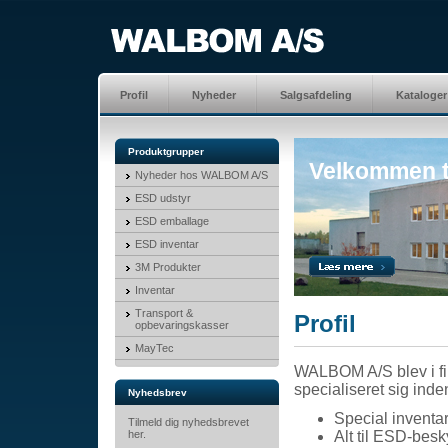
Profil
Nyheder
Salgsafdeling
Kataloger
Produktgrupper
Velkommen t
Nyheder hos WALBOM A/S
ESD udstyr
ESD emballage
ESD inventar
3M Produkter
Inventar
Transport &
Profil
opbevaringskasser
MayTec
WALBOM A/S blev i fi
specialiseret sig inde
Nyhedsbrev
Special inventa
Tilmeld dig nyhedsbrevet
her.
Alt til ESD-besk