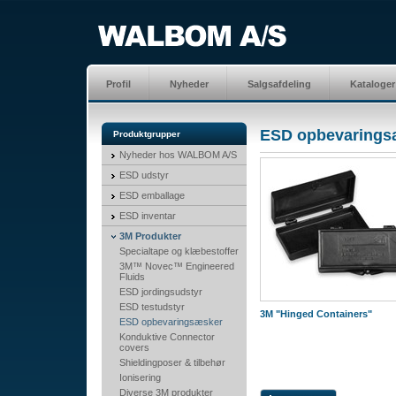
Profil
Nyheder
Salgsafdeling
Kataloger
ESD opbevarings
Produktgrupper
Nyheder hos WALBOM A/S
ESD udstyr
ESD emballage
ESD inventar
3M Produkter
Specialtape og klæbestoffer
3M™ Novec™ Engineered
Fluids
ESD jordingsudstyr
ESD testudstyr
3M "Hinged Containers"
ESD opbevaringsæsker
Konduktive Connector
covers
Shieldingposer & tilbehør
Ionisering
Diverse 3M produkter