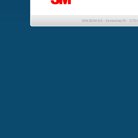
WALBOM A/S - Kirstinehøj 50 - 2770 K