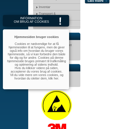
Inventar
Transport &
opbevaringskasser
INFORMATION
OM BRUG AF COOKIES
MayTec
Nyhedsbrev
Hjemmesiden bruger cookies
Cookies er nødvendige for at få
Tilmeld dig nyhedsbrevet
hjemmesiden til at fungere, men de giver
her.
også info om hvordan du bruger vores
hjemmeside, så vi kan forbedre den både
for dig og for andre. Cookies på denne
hjemmeside bruges primært til trafikmåling
og optimering af sidens indhold.
Hvis du klikker videre på siden,
Kontakt
accepterer du vores brug af cookies.
Vil du vide mere om vores cookies, og
WALBOM A/S
hvordan du sletter dem,
klik her
.
Tlf.: 32 46 11 60
walbom@walbom.dk