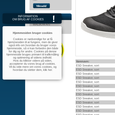
INFORMATION
Kontakt
OM BRUG AF COOKIES
WALBOM A/S
Tlf.: 32 46 11 60
walbom@walbom.dk
Hjemmesiden bruger cookies
Cookies er nødvendige for at få
hjemmesiden til at fungere, men de giver
også info om hvordan du bruger vores
hjemmeside, så vi kan forbedre den både
for dig og for andre. Cookies på denne
hjemmeside bruges primært til trafikmåling
og optimering af sidens indhold.
Hvis du klikker videre på siden,
Varenavn:
accepterer du vores brug af cookies.
ESD Sneaker, sort
Vil du vide mere om vores cookies, og
ESD Sneaker, sort
hvordan du sletter dem,
klik her
.
ESD Sneaker, sort
ESD Sneaker, sort
ESD Sneaker, sort
ESD Sneaker, sort
ESD Sneaker, sort
ESD Sneaker, sort
ESD Sneaker, sort
ESD Sneaker, sort
ESD Sneaker, sort
ESD Sneaker, sort
ESD Sneaker, sort