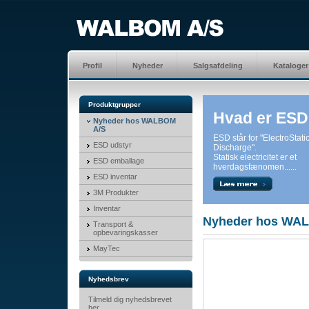
Profil
Nyheder
Salgsafdeling
Kataloger
Produktgrupper
Hvad er ES
Nyheder hos WALBOM
A/S
ESD står for "ElectroStati
ESD udstyr
Discharge".
Statisk electricitet er et
ESD emballage
hverdagsfænomen......
ESD inventar
3M Produkter
Inventar
Nyheder hos WA
Transport &
opbevaringskasser
MayTec
Nyhedsbrev
Tilmeld dig nyhedsbrevet
her.