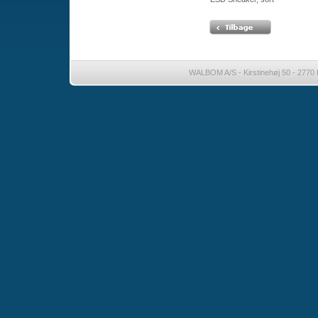
WALBOM A/S - Kirstinehøj 50 - 2770 K