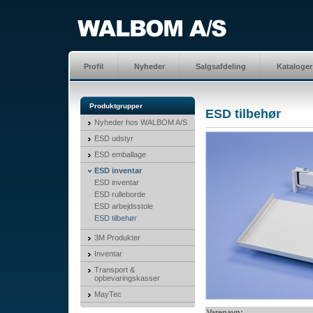
Profil
Nyheder
Salgsafdeling
Kataloger
Produktgrupper
ESD tilbehør
Nyheder hos WALBOM A/S
ESD udstyr
ESD emballage
ESD inventar
ESD inventar
ESD rulleborde
ESD arbejdsstole
ESD tilbehør
3M Produkter
Inventar
Transport &
opbevaringskasser
MayTec
Varenavn: