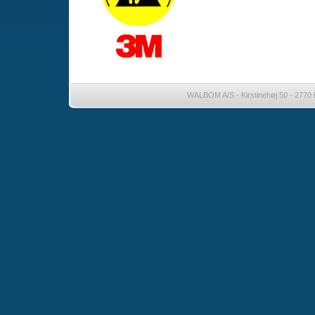
WALBOM A/S - Kirstinehøj 50 - 2770 K