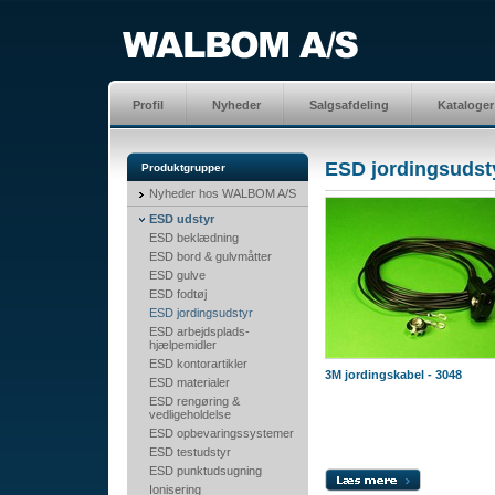
Profil
Nyheder
Salgsafdeling
Kataloger
ESD jordingsudst
Produktgrupper
Nyheder hos WALBOM A/S
ESD udstyr
ESD beklædning
ESD bord & gulvmåtter
ESD gulve
ESD fodtøj
ESD jordingsudstyr
ESD arbejdsplads-
hjælpemidler
ESD kontorartikler
3M jordingskabel - 3048
ESD materialer
ESD rengøring &
vedligeholdelse
ESD opbevaringssystemer
ESD testudstyr
ESD punktudsugning
Ionisering