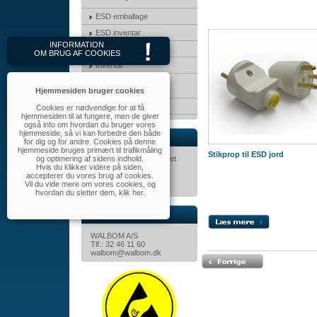
ESD emballage
ESD inventar
INFORMATION
3M Produkter
OM BRUG AF COOKIES
Inventar
Transport &
opbevaringskasser
Hjemmesiden bruger cookies
MayTec
Cookies er nødvendige for at få
hjemmesiden til at fungere, men de giver
også info om hvordan du bruger vores
hjemmeside, så vi kan forbedre den både
Nyhedsbrev
for dig og for andre. Cookies på denne
hjemmeside bruges primært til trafikmåling
Stikprop til ESD jord
og optimering af sidens indhold.
Tilmeld dig nyhedsbrevet
Hvis du klikker videre på siden,
her.
accepterer du vores brug af cookies.
Vil du vide mere om vores cookies, og
hvordan du sletter dem,
klik her
.
Kontakt
WALBOM A/S
Tlf.: 32 46 11 60
walbom@walbom.dk