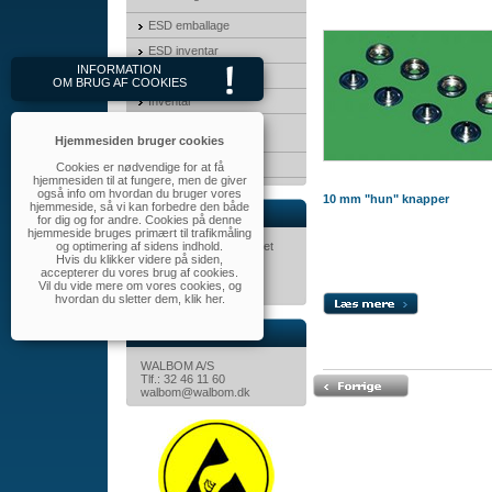
ESD emballage
ESD inventar
INFORMATION
3M Produkter
OM BRUG AF COOKIES
Inventar
Transport &
opbevaringskasser
Hjemmesiden bruger cookies
MayTec
Cookies er nødvendige for at få
hjemmesiden til at fungere, men de giver
også info om hvordan du bruger vores
10 mm "hun" knapper
hjemmeside, så vi kan forbedre den både
Nyhedsbrev
for dig og for andre. Cookies på denne
hjemmeside bruges primært til trafikmåling
og optimering af sidens indhold.
Tilmeld dig nyhedsbrevet
Hvis du klikker videre på siden,
her.
accepterer du vores brug af cookies.
Vil du vide mere om vores cookies, og
hvordan du sletter dem,
klik her
.
Kontakt
WALBOM A/S
Tlf.: 32 46 11 60
walbom@walbom.dk