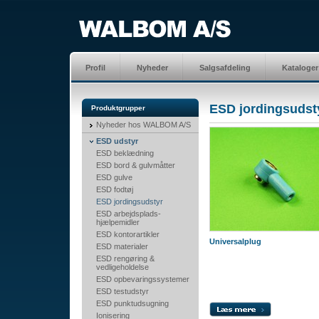
Profil
Nyheder
Salgsafdeling
Kataloger
ESD jordingsudst
Produktgrupper
Nyheder hos WALBOM A/S
ESD udstyr
ESD beklædning
ESD bord & gulvmåtter
ESD gulve
ESD fodtøj
ESD jordingsudstyr
ESD arbejdsplads-
hjælpemidler
ESD kontorartikler
Universalplug
ESD materialer
ESD rengøring &
vedligeholdelse
ESD opbevaringssystemer
ESD testudstyr
ESD punktudsugning
Ionisering