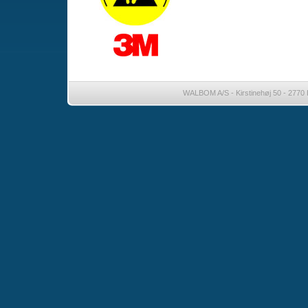
WALBOM A/S - Kirstinehøj 50 - 2770 K