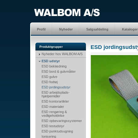
Profil
Nyheder
Salgsafdeling
Kataloger
ESD jordingsudst
Produktgrupper
Nyheder hos WALBOM A/S
ESD udstyr
ESD beklædning
ESD bord & gulvmåtter
ESD gulve
ESD fodtøj
ESD jordingsudstyr
ESD arbejdsplads-
hjælpemidler
ESD kontorartikler
ESD materialer
ESD rengøring &
vedligeholdelse
ESD opbevaringssystemer
ESD testudstyr
ESD punktudsugning
Ionisering