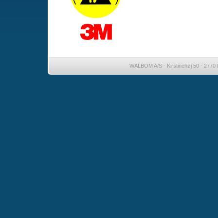
WALBOM A/S - Kirstinehøj 50 - 2770 K