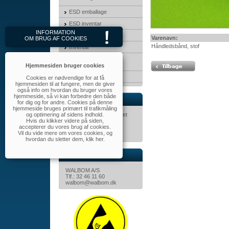
ESD emballage
ESD inventar
INFORMATION
3M Produkter
Varenavn:
OM BRUG AF COOKIES
Håndledsbånd, stof
Inventar
Transport &
opbevaringskasser
Hjemmesiden bruger cookies
MayTec
Cookies er nødvendige for at få
hjemmesiden til at fungere, men de giver
også info om hvordan du bruger vores
hjemmeside, så vi kan forbedre den både
Nyhedsbrev
for dig og for andre. Cookies på denne
hjemmeside bruges primært til trafikmåling
og optimering af sidens indhold.
Tilmeld dig nyhedsbrevet
Hvis du klikker videre på siden,
her.
accepterer du vores brug af cookies.
Vil du vide mere om vores cookies, og
hvordan du sletter dem,
klik her
.
Kontakt
WALBOM A/S
Tlf.: 32 46 11 60
walbom@walbom.dk