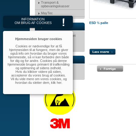
Transport &
opbevaringskasser
MayTec
INFORMATION
OM BRUG AF COOKIES
ESD ½ palle
Nyhedsbrev
Tilmeld dig nyhedsbrevet
Hjemmesiden bruger cookies
her.
Cookies er nødvendige for at få
hjemmesiden til at fungere, men de giver
også info om hvordan du bruger vores
hjemmeside, så vi kan forbedre den både
Kontakt
for dig og for andre. Cookies på denne
hjemmeside bruges primært til trafikmåling
og optimering af sidens indhold.
WALBOM A/S
Hvis du klikker videre på siden,
Tlf.: 32 46 11 60
accepterer du vores brug af cookies.
walbom@walbom.dk
Vil du vide mere om vores cookies, og
hvordan du sletter dem,
klik her
.