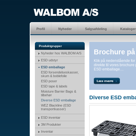
Profil
Nyheder
Salgsafdeling
Kataloger
Produktgrupper
Brochure på
Nyheder hos WALBOM A/S
ESD udstyr
Klik på nedenstående fo
direkte til vores brochure
ESD emballage
ESD emballage....
ESD forsendelseskasser,
skum & boblefolie
ESD poser
ESD tape & labels
Moisture Barrier Bags &
tilbehør
Diverse ESD emba
Diverse ESD emballage
WEZ Blackline (ESD
transportkasser)
ESD inventar
3M Produkter
Inventar