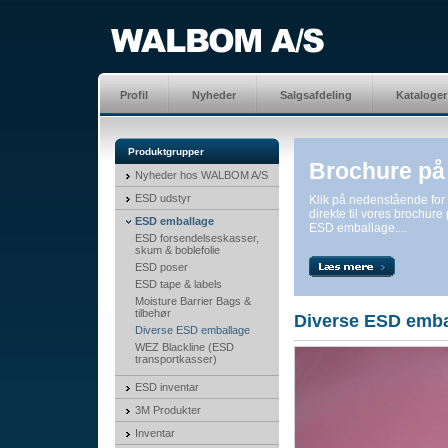
Profil
Nyheder
Salgsafdeling
Kataloger
Produktgrupper
Brochure på
Nyheder hos WALBOM A/S
ESD udstyr
Klik på nedenstående fo
direkte til vores brochure
ESD emballage
ESD emballage....
ESD forsendelseskasser,
skum & boblefolie
ESD poser
ESD tape & labels
Moisture Barrier Bags &
tilbehør
Diverse ESD emba
Diverse ESD emballage
WEZ Blackline (ESD
transportkasser)
ESD inventar
3M Produkter
Inventar