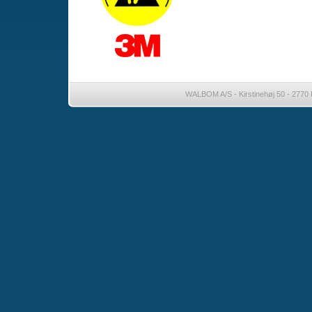
WALBOM A/S - Kirstinehøj 50 - 2770 K