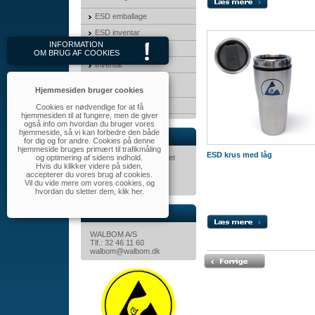
ESD emballage
ESD inventar
INFORMATION
3M Produkter
OM BRUG AF COOKIES
Inventar
Transport &
opbevaringskasser
Hjemmesiden bruger cookies
MayTec
Cookies er nødvendige for at få
hjemmesiden til at fungere, men de giver
også info om hvordan du bruger vores
hjemmeside, så vi kan forbedre den både
Nyhedsbrev
for dig og for andre. Cookies på denne
hjemmeside bruges primært til trafikmåling
ESD krus med låg
og optimering af sidens indhold.
Tilmeld dig nyhedsbrevet
Hvis du klikker videre på siden,
her.
accepterer du vores brug af cookies.
Vil du vide mere om vores cookies, og
hvordan du sletter dem,
klik her
.
Kontakt
WALBOM A/S
Tlf.: 32 46 11 60
walbom@walbom.dk