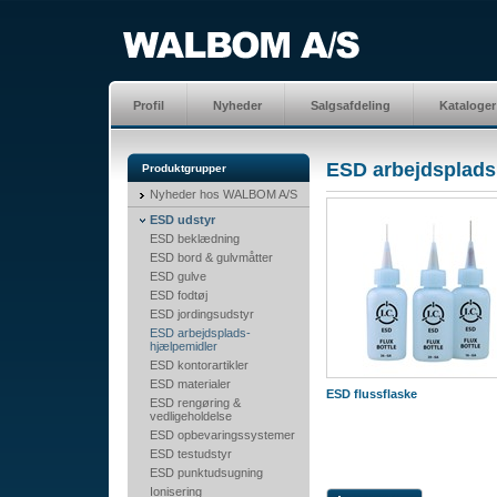
Profil
Nyheder
Salgsafdeling
Kataloger
ESD arbejdsplads
Produktgrupper
Nyheder hos WALBOM A/S
ESD udstyr
ESD beklædning
ESD bord & gulvmåtter
ESD gulve
ESD fodtøj
ESD jordingsudstyr
ESD arbejdsplads-
hjælpemidler
ESD kontorartikler
ESD materialer
ESD flussflaske
ESD rengøring &
vedligeholdelse
ESD opbevaringssystemer
ESD testudstyr
ESD punktudsugning
Ionisering