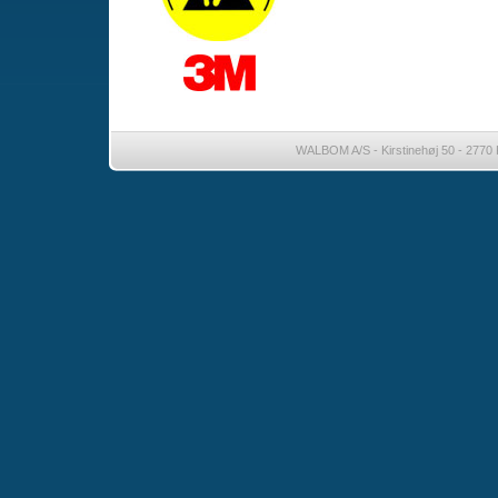
WALBOM A/S - Kirstinehøj 50 - 2770 K