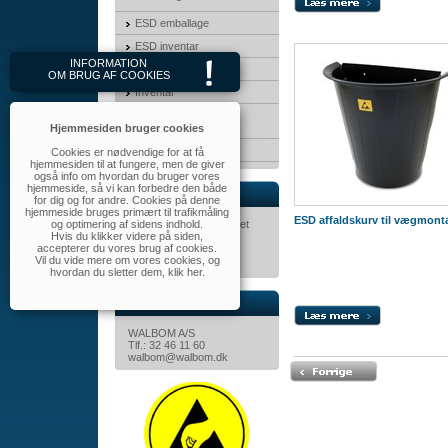
ESD emballage
ESD inventar
INFORMATION
3M Produkter
OM BRUG AF COOKIES
Inventar
Transport &
opbevaringskasser
Hjemmesiden bruger cookies
MayTec
Cookies er nødvendige for at få
hjemmesiden til at fungere, men de giver
også info om hvordan du bruger vores
hjemmeside, så vi kan forbedre den både
Nyhedsbrev
for dig og for andre. Cookies på denne
hjemmeside bruges primært til trafikmåling
ESD affaldskurv til vægmont
og optimering af sidens indhold.
Tilmeld dig nyhedsbrevet
Hvis du klikker videre på siden,
her.
accepterer du vores brug af cookies.
Vil du vide mere om vores cookies, og
hvordan du sletter dem,
klik her
.
Kontakt
WALBOM A/S
Tlf.: 32 46 11 60
walbom@walbom.dk