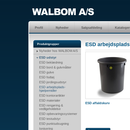
Profil
Nyheder
Salgsafdeling
Kataloger
ESD arbejdsplads
Produktgrupper
Nyheder hos WALBOM A/S
ESD udstyr
ESD beklædning
ESD bord & gulvmåtter
ESD gulve
ESD fodtøj
ESD jordingsudstyr
ESD arbejdsplads-
hjælpemidler
ESD kontorartikler
ESD materialer
ESD affaldskurv
ESD rengøring &
vedligeholdelse
ESD opbevaringssystemer
ESD testudstyr
ESD punktudsugning
Ionisering