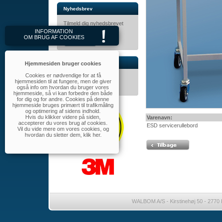
Nyhedsbrev
Tilmeld dig nyhedsbrevet
her.
INFORMATION
OM BRUG AF COOKIES
Kontakt
Hjemmesiden bruger cookies
Cookies er nødvendige for at få
WALBOM A/S
hjemmesiden til at fungere, men de giver
Tlf.: 32 46 11 60
også info om hvordan du bruger vores
walbom@walbom.dk
hjemmeside, så vi kan forbedre den både
for dig og for andre. Cookies på denne
hjemmeside bruges primært til trafikmåling
og optimering af sidens indhold.
Hvis du klikker videre på siden,
Varenavn:
accepterer du vores brug af cookies.
ESD servicerullebord
Vil du vide mere om vores cookies, og
hvordan du sletter dem,
klik her
.
WALBOM A/S - Kirstinehøj 50 - 2770 K