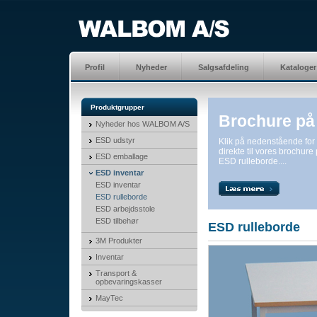
Profil
Nyheder
Salgsafdeling
Kataloger
Produktgrupper
Brochure på
Nyheder hos WALBOM A/S
ESD udstyr
Klik på nedenstående fo
direkte til vores brochure
ESD emballage
ESD rulleborde....
ESD inventar
ESD inventar
ESD rulleborde
ESD arbejdsstole
ESD tilbehør
ESD rulleborde
3M Produkter
Inventar
Transport &
opbevaringskasser
MayTec